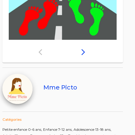
arrow_back_ios
arrow_forward_ios
Mme Picto
Catégories
Petite enfance 0-6 ans,
Enfance 7-12 ans,
Adolescence 13-18 ans,