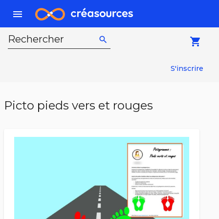
menu
Rechercher
search
local_grocery_store
S'inscrire
Picto pieds vers et rouges