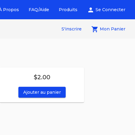
person
À Propos
FAQ/Aide
Produits
Se Connecter
local_grocery_store
S'inscrire
Mon Panier
$2.00
Ajouter au panier