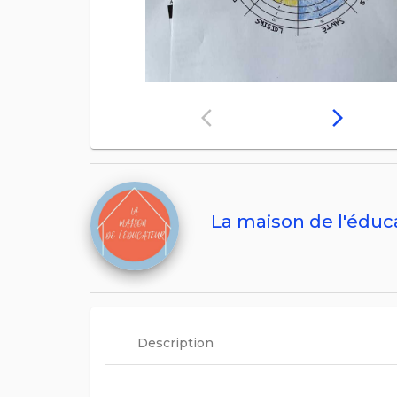
arrow_back_ios
arrow_forward_ios
La maison de l'éduc
Description