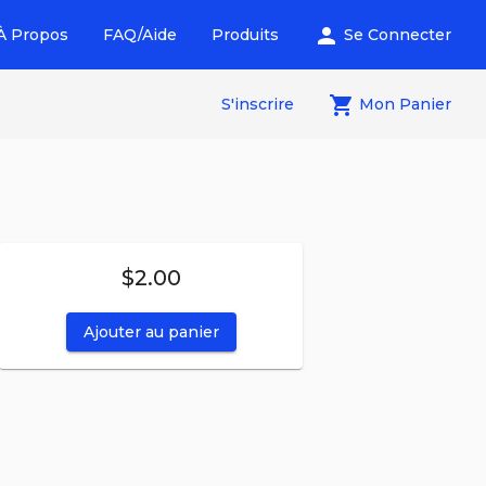
person
À Propos
FAQ/Aide
Produits
Se Connecter
local_grocery_store
S'inscrire
Mon Panier
$2.00
Ajouter au panier