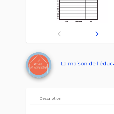
arrow_back_ios
arrow_forward_ios
La maison de l'éduc
Description