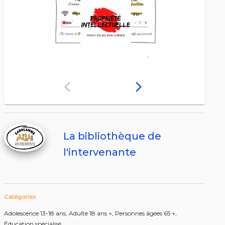
arrow_back_ios
arrow_forward_ios
La bibliothèque de
l'intervenante
Catégories
Adolescence 13-18 ans,
Adulte 18 ans +,
Personnes âgées 65 +,
Éducation spécialisé