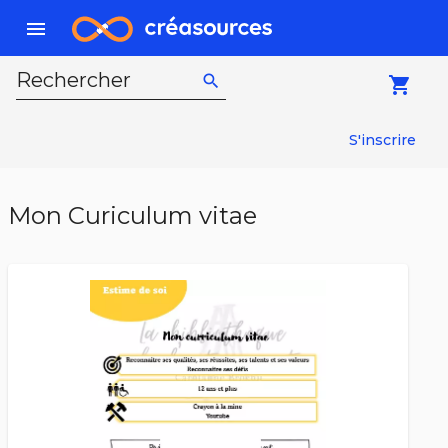
menu
Rechercher
search
local_grocery_store
S'inscrire
Mon Curiculum vitae