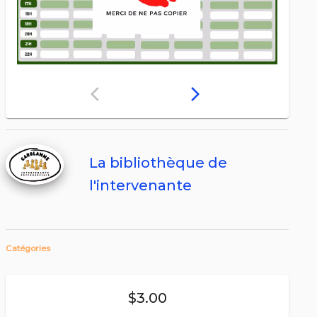
arrow_back_ios
arrow_forward_ios
La bibliothèque de
l'intervenante
Catégories
$3.00