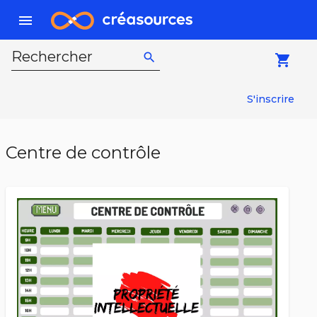
menu
Rechercher
search
local_grocery_store
S'inscrire
Centre de contrôle