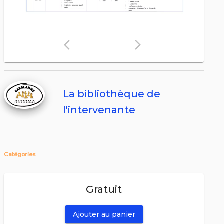
arrow_back_ios
arrow_forward_ios
La bibliothèque de
l'intervenante
Catégories
Gratuit
Ajouter au panier