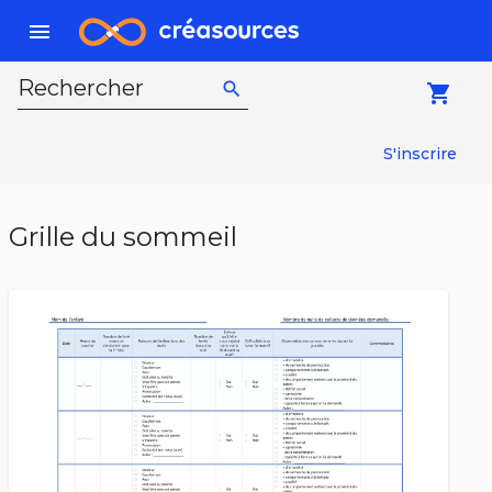
menu
Rechercher
search
local_grocery_store
S'inscrire
Grille du sommeil