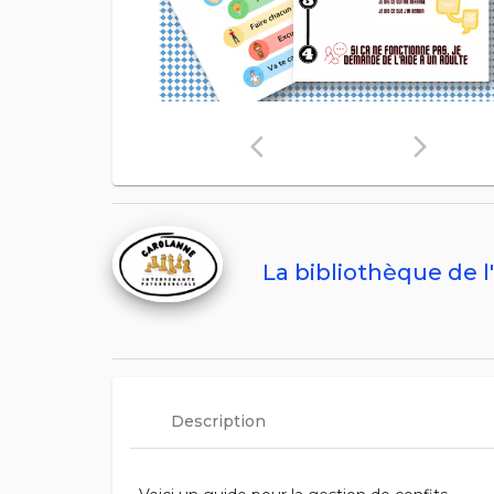
arrow_back_ios
arrow_forward_ios
La bibliothèque de l
Description