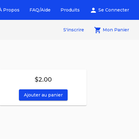
person
À Propos
FAQ/Aide
Produits
Se Connecter
local_grocery_store
S'inscrire
Mon Panier
$2.00
Ajouter au panier