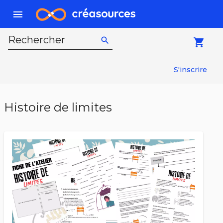
menu
Rechercher
search
local_grocery_store
S'inscrire
Histoire de limites