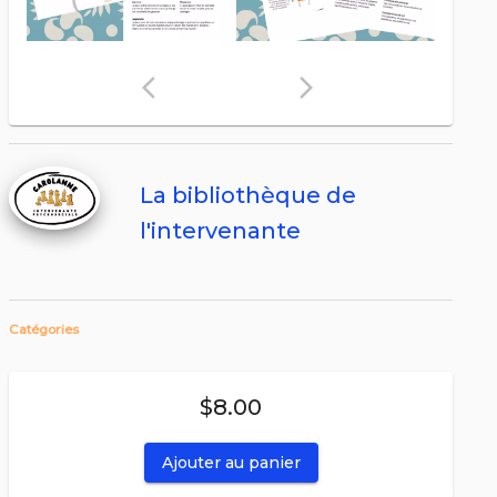
arrow_back_ios
arrow_forward_ios
La bibliothèque de
l'intervenante
Catégories
$8.00
Ajouter au panier