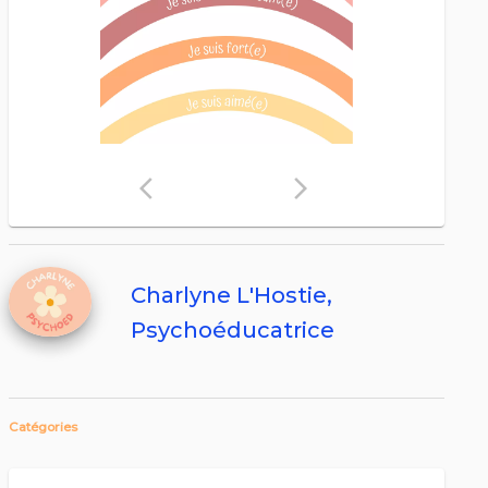
arrow_back_ios
arrow_forward_ios
Charlyne L'Hostie,
Psychoéducatrice
Catégories