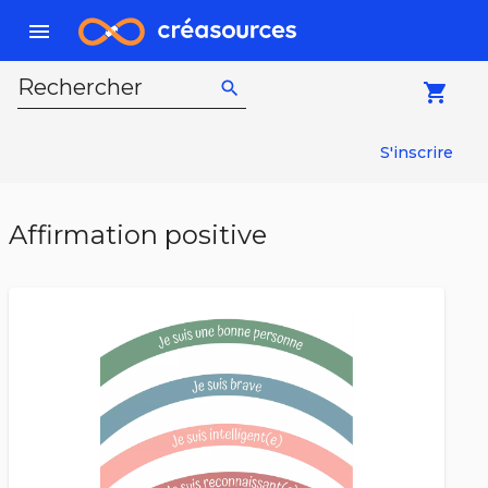
menu
Rechercher
search
local_grocery_store
S'inscrire
Affirmation positive