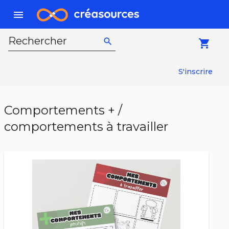
menu
Rechercher
search
local_grocery_store
S'inscrire
Comportements + /
comportements à travailler