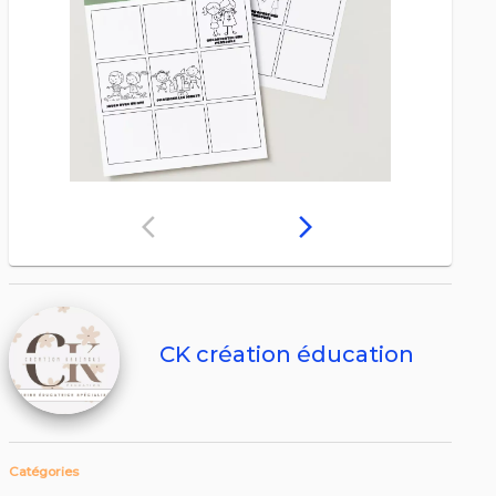
arrow_back_ios
arrow_forward_ios
CK création éducation
Catégories