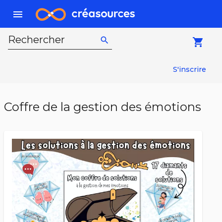
menu
Rechercher
search
local_grocery_store
S'inscrire
Coffre de la gestion des émotions