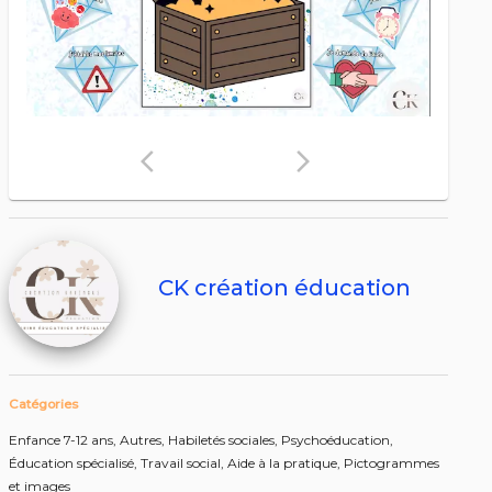
arrow_back_ios
arrow_forward_ios
CK création éducation
Catégories
Enfance 7-12 ans,
Autres,
Habiletés sociales,
Psychoéducation,
Éducation spécialisé,
Travail social,
Aide à la pratique,
Pictogrammes
et images