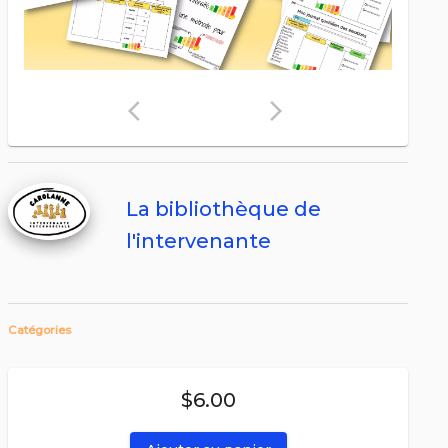
arrow_back_ios
arrow_forward_ios
La bibliothèque de
l'intervenante
Catégories
$6.00