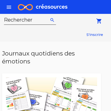
menu
Rechercher
search
local_grocery_store
S'inscrire
Journaux quotidiens des
émotions