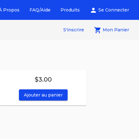
person
À Propos
FAQ/Aide
Produits
Se Connecter
local_grocery_store
S'inscrire
Mon Panier
$3.00
Ajouter au panier