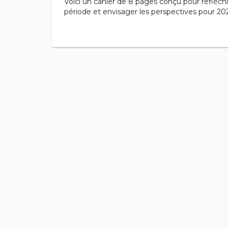
Voici un cahier de 8 pages conçu pour réfléchir
période et envisager les perspectives pour 202