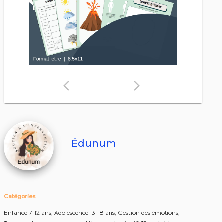
arrow_back_ios
arrow_forward_ios
Édunum
Catégories
Enfance 7-12 ans,
Adolescence 13-18 ans,
Gestion des émotions,