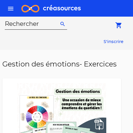
menu
Rechercher
search
local_grocery_store
S'inscrire
Gestion des émotions- Exercices