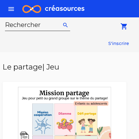
menu
Rechercher
search
local_grocery_store
S'inscrire
Le partage| Jeu