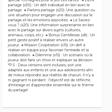
spécial -Consignes pour le jeu Les cartes : 🔸Défis
partage (x30) : Un défi individuel en lien avec le
partage. 🔸Parlons partage (x20): Une question ou
une situation pour engager une discussion sur le
partage et les émotions associées. 🔸Le Saviez-
vous ? (x20) :Une information surprenante en lien
avec le partage sur divers sujets (cultures,
animaux, corps, etc.). 🔸Bonus Gentillesse (x8) : Un
petit geste positif à réaliser envers un autre
joueur. 🔸Mission Coopération (x15): Un défi à
réaliser en équipe pour favoriser l'entraide et la
collaboration. 🔸Dilemme (x15) : Un scénario où le
joueur doit faire un choix et expliquer sa décision.
*P.S : Deux versions sont incluses, soit une
adaptée aux enfants et une aux adolescents afin
de mieux répondre aux réalités de chacun. Il n’y a
ni gagnant ni perdant : l’objectif est de réfléchir,
d’interagir et d’apprendre ensemble sur le thème
du partage!