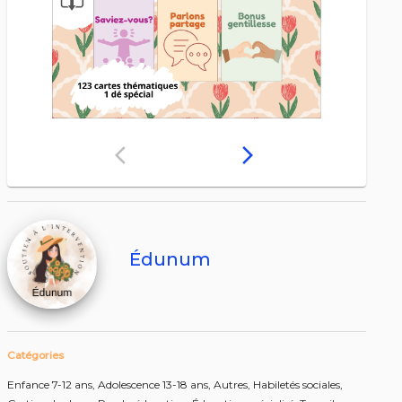
arrow_back_ios
arrow_forward_ios
Édunum
Catégories
Enfance 7-12 ans,
Adolescence 13-18 ans,
Autres,
Habiletés sociales,