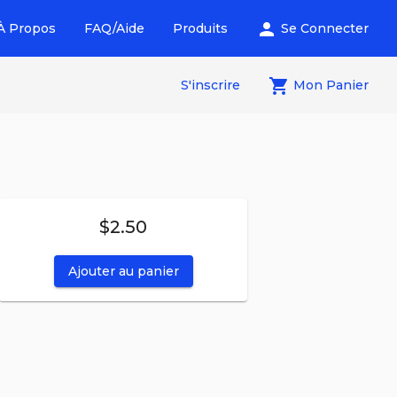
person
À Propos
FAQ/Aide
Produits
Se Connecter
local_grocery_store
S'inscrire
Mon Panier
$2.50
Ajouter au panier