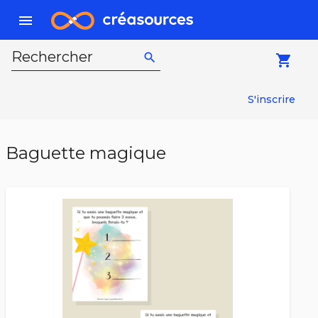
menu
Rechercher
search
local_grocery_store
S'inscrire
Baguette magique