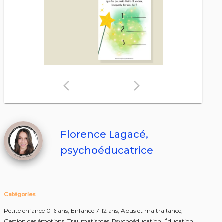
arrow_back_ios
arrow_forward_ios
Florence Lagacé,
psychoéducatrice
Catégories
Petite enfance 0-6 ans,
Enfance 7-12 ans,
Abus et maltraitance,
Gestion des émotions,
Traumatismes,
Psychoéducation,
Éducation