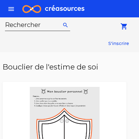
menu
Rechercher
search
local_grocery_store
S'inscrire
Bouclier de l'estime de soi