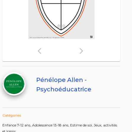
arrow_back_ios
arrow_forward_ios
Pénélope Allen -
Psychoéducatrice
Catégories
Enfance 7-12 ans,
Adolescence 13-18 ans,
Estime de soi,
Jeux, activités
et loisirs