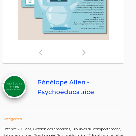
arrow_back_ios
arrow_forward_ios
Pénélope Allen -
Psychoéducatrice
Catégories
Enfance 7-12 ans,
Gestion des émotions,
Troubles du comportement,
Habiletés sociales,
Psychologie,
Psychoéducation,
Éducation spécialisé,