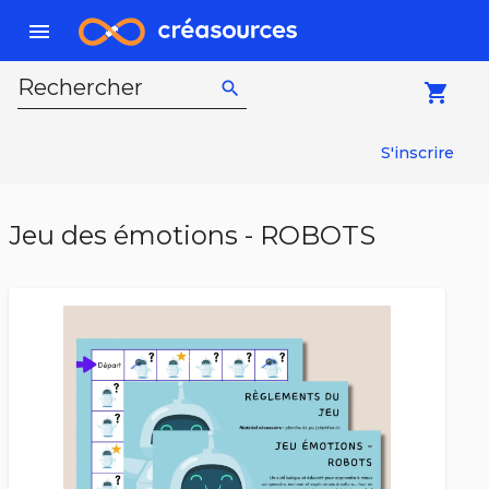
menu
Rechercher
search
local_grocery_store
S'inscrire
Jeu des émotions - ROBOTS