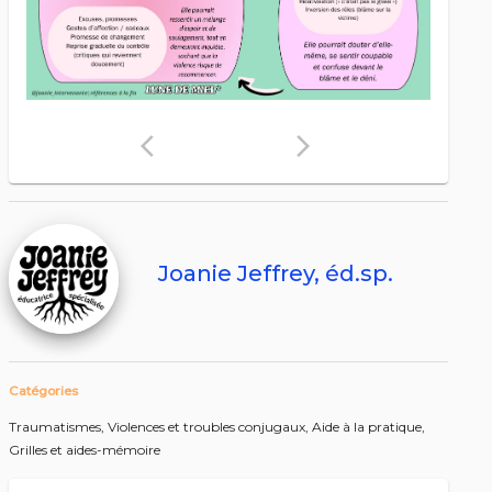
arrow_back_ios
arrow_forward_ios
Joanie Jeffrey, éd.sp.
Catégories
Traumatismes,
Violences et troubles conjugaux,
Aide à la pratique,
Grilles et aides-mémoire