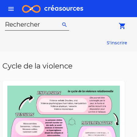
menu
Rechercher
search
local_grocery_store
S'inscrire
Cycle de la violence