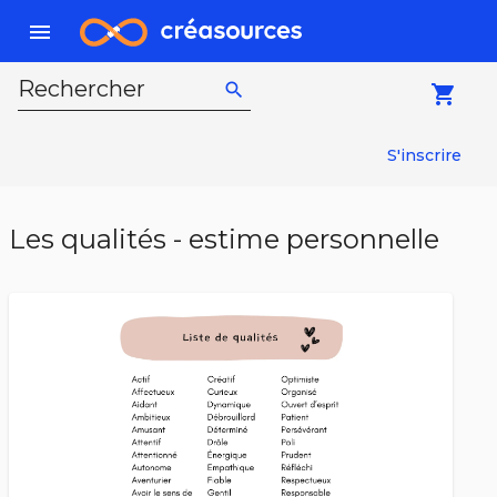
menu
Rechercher
search
local_grocery_store
S'inscrire
Les qualités - estime personnelle