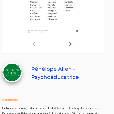
arrow_back_ios
arrow_forward_ios
Pénélope Allen -
Psychoéducatrice
Catégories
Enfance 7-12 ans,
Estime de soi,
Habiletés sociales,
Psychoéducation,
Psychologie,
Éducation spécialisé,
Travail social,
Pictogrammes et