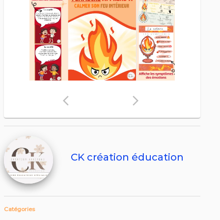
arrow_back_ios
arrow_forward_ios
CK création éducation
Catégories