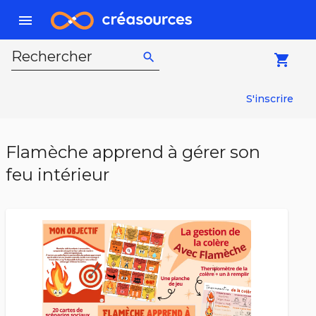
menu
Rechercher
search
local_grocery_store
S'inscrire
Flamèche apprend à gérer son
feu intérieur