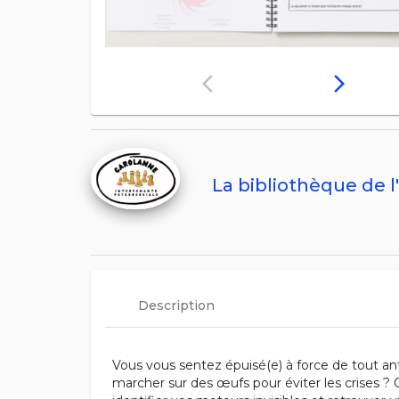
arrow_back_ios
arrow_forward_ios
La bibliothèque de l
Description
Vous vous sentez épuisé(e) à force de tout ant
marcher sur des œufs pour éviter les crises ? 