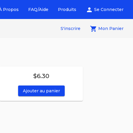
person
À Propos
FAQ/Aide
Produits
Se Connecter
local_grocery_store
S'inscrire
Mon Panier
$6.30
Ajouter au panier