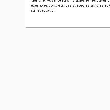
identifier vos moteurs invisibles et retrouver u
exemples concrets, des stratégies simples et un
sur‑adaptation.