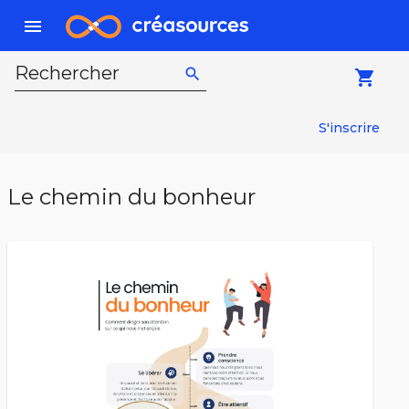
menu
Rechercher
search
local_grocery_store
S'inscrire
Le chemin du bonheur