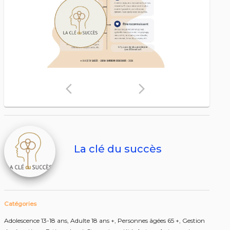
arrow_back_ios
arrow_forward_ios
La clé du succès
Catégories
Adolescence 13-18 ans,
Adulte 18 ans +,
Personnes âgées 65 +,
Gestion