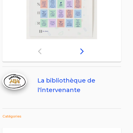
arrow_back_ios
arrow_forward_ios
La bibliothèque de
l'intervenante
Catégories