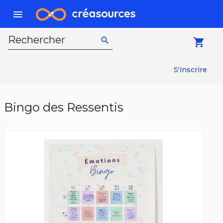
menu
Rechercher
search
local_grocery_store
S'inscrire
Bingo des Ressentis