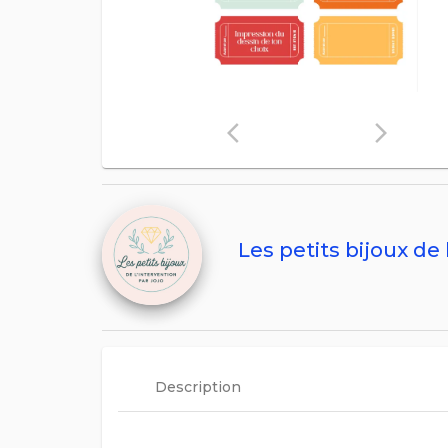
arrow_back_ios
arrow_forward_ios
Les petits bijoux de 
Description