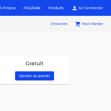
person
À Propos
FAQ/Aide
Produits
Se Connecter
local_grocery_store
S'inscrire
Mon Panier
Gratuit
Ajouter au panier