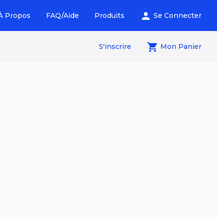
person
À Propos
FAQ/Aide
Produits
Se Connecter
local_grocery_store
S'inscrire
Mon Panier