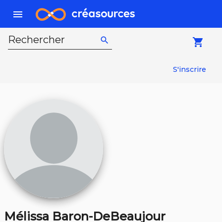
menu
Rechercher
search
local_grocery_store
S'inscrire
Mélissa Baron-DeBeaujour