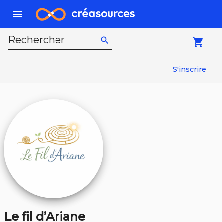
menu
Rechercher
search
local_grocery_store
S'inscrire
Le fil d’Ariane