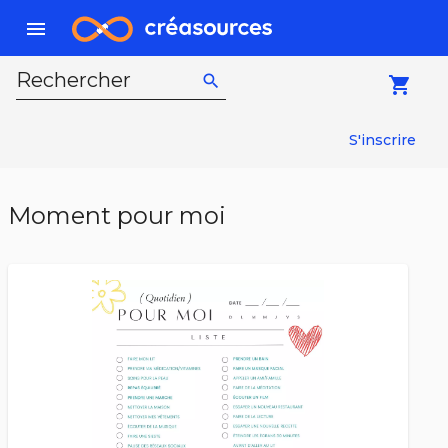
menu
Rechercher
search
local_grocery_store
S'inscrire
Moment pour moi