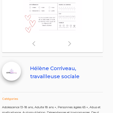
arrow_back_ios
arrow_forward_ios
Hélène Corriveau,
travailleuse sociale
Catégories
Adolescence 13-18 ans,
Adulte 18 ans +,
Personnes âgées 65 +,
Abus et
maltraitance,
Automutilation,
Dépendances et toxicomanies,
Deuil,