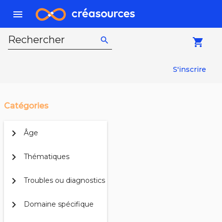
menu
Rechercher
search
local_grocery_store
S'inscrire
Catégories
chevron_right
Âge
chevron_right
Thématiques
chevron_right
Troubles ou diagnostics
chevron_right
Domaine spécifique