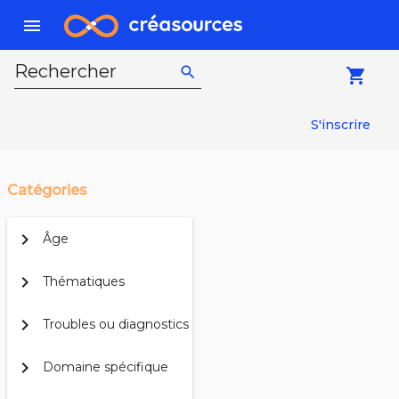
menu
Rechercher
search
local_grocery_store
S'inscrire
Catégories
chevron_right
Âge
chevron_right
Thématiques
chevron_right
Troubles ou diagnostics
chevron_right
Domaine spécifique