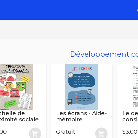
Développement co
chelle de
Les écrans - Aide-
Le de
ximité sociale
mémoire
consi
d'obs
.00
Gratuit
$3.00
shopping_cart
shopping_cart