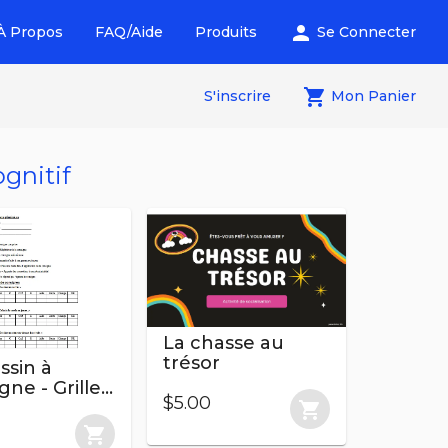
person
À Propos
FAQ/Aide
Produits
Se Connecter
local_grocery_store
S'inscrire
Mon Panier
gnitif
La chasse au
trésor
ssin à
gne - Grille
$5.00
ervation
shopping_cart
shopping_cart