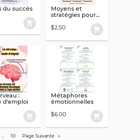
s du succès
Moyens et
stratégies pour
se concentrer
shopping_cart
$2.50
shopping_cart
rveau :
Métaphores
 d'emploi
émotionnelles
$6.00
shopping_cart
shopping_cart
ge
page
...
page
10
Page Suivante
page