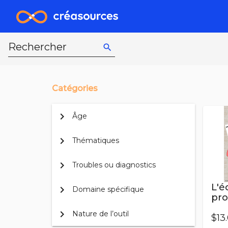
Rechercher
search
Catégories
chevron_right
Âge
chevron_right
Thématiques
chevron_right
Troubles ou diagnostics
L'é
chevron_right
Domaine spécifique
pro
chevron_right
Nature de l’outil
$13