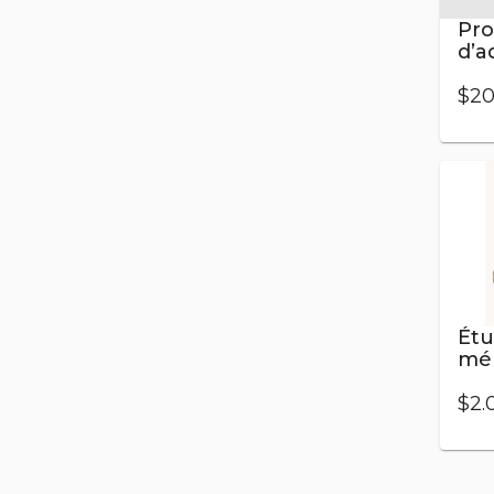
Pro
d’a
che
Co
$20
int
tro
co
et 
Étu
mé
$2.