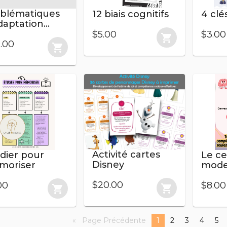
blématiques
12 biais cognitifs
4 clé
daptation
z les jeunes –
$5.00
$3.00
shopping_cart
mprendre et
.00
shopping_cart
ervenir en
ubles
mportementaux
émotionnels
Activité cartes
dier pour
Le ce
Disney
moriser
mode
$20.00
00
$8.00
shopping_cart
shopping_cart
Page Précédente
page
You're
1
page
2
page
3
page
4
pa
5