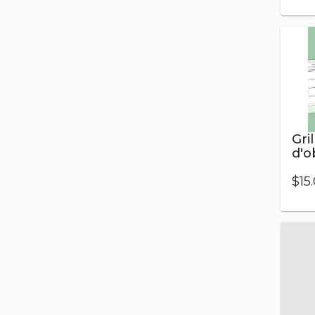
Gril
d'o
d’u
co
$15