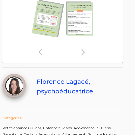
arrow_back_ios
arrow_forward_ios
Florence Lagacé,
psychoéducatrice
Catégories
Petite enfance 0-6 ans,
Enfance 7-12 ans,
Adolescence 13-18 ans,
Parentalité,
Gestion des émotions,
Attachement,
Psychoéducation,