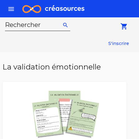
menu
Rechercher
search
local_grocery_store
S'inscrire
La validation émotionnelle