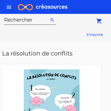
menu
Rechercher
search
local_grocery_store
S'inscrire
La résolution de conflits