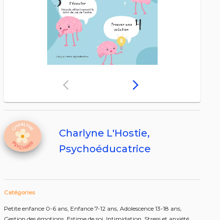
arrow_back_ios
arrow_forward_ios
Charlyne L'Hostie,
Psychoéducatrice
Catégories
Petite enfance 0-6 ans,
Enfance 7-12 ans,
Adolescence 13-18 ans,
Gestion des émotions,
Estime de soi,
Intimidation,
Stress et anxiété,