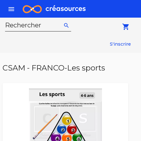
menu
Rechercher
search
local_grocery_store
S'inscrire
CSAM - FRANCO-Les sports