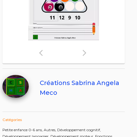
arrow_back_ios
arrow_forward_ios
Créations Sabrina Angela
Meco
Catégories
Petite enfance 0-6 ans,
Autres,
Développement cognitif,
Développement langagier,
Développement moteur,
Fonctions