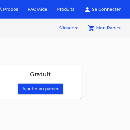
person
À Propos
FAQ/Aide
Produits
Se Connecter
local_grocery_store
S'inscrire
Mon Panier
Gratuit
Ajouter au panier