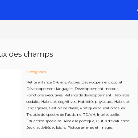
ux des champs
Catégories
Petite enfance 0-6 ans,
Autres,
Développement cognitif,
Développement langagier,
Développement moteur,
Fonctions exécutives,
Retards de développement,
Habiletés
sociales,
Habiletés cognitives,
Habiletés physiques,
Habiletés
langagières,
Gestion de classe,
Pratiques éducationnelles,
Trouble du spectre de l’autisme,
TDA/H,
Intellectuelle,
Éducation spécialisé,
Aide à la pratique,
Outils d’évaluation,
Jeux, activités et loisirs,
Pictogrammes et images