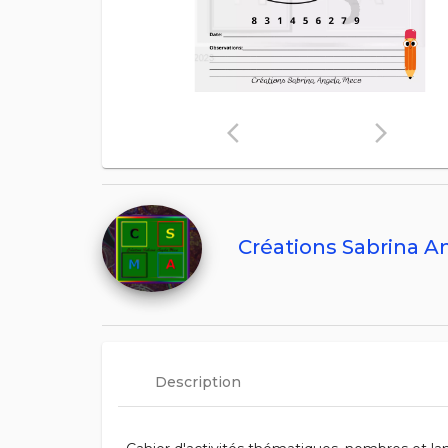
arrow_back_ios
arrow_forward_ios
Créations Sabrina 
Description