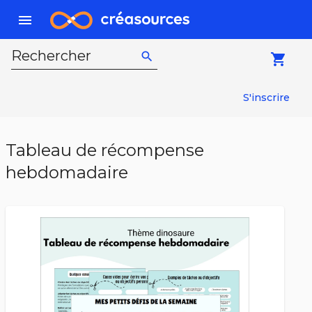
menu
Rechercher
search
local_grocery_store
S'inscrire
Tableau de récompense
hebdomadaire