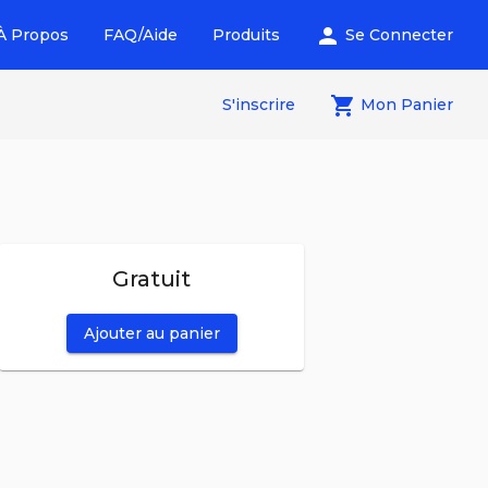
person
À Propos
FAQ/Aide
Produits
Se Connecter
local_grocery_store
S'inscrire
Mon Panier
Gratuit
Ajouter au panier