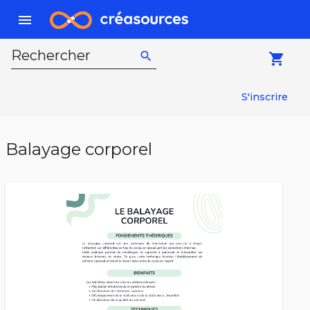
menu
Rechercher
search
local_grocery_store
S'inscrire
Balayage corporel