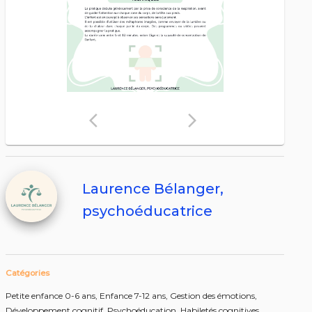
arrow_back_ios
arrow_forward_ios
Laurence Bélanger,
psychoéducatrice
Catégories
Petite enfance 0-6 ans,
Enfance 7-12 ans,
Gestion des émotions,
Développement cognitif,
Psychoéducation,
Habiletés cognitives