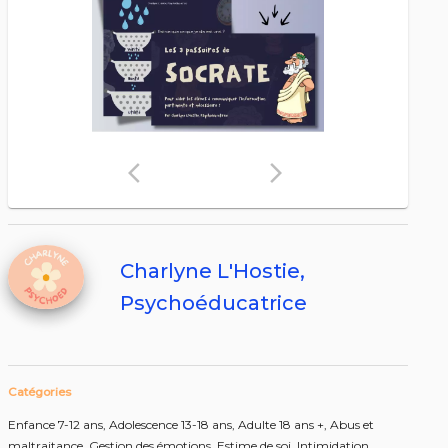
arrow_back_ios
arrow_forward_ios
Charlyne L'Hostie,
Psychoéducatrice
Catégories
Enfance 7-12 ans,
Adolescence 13-18 ans,
Adulte 18 ans +,
Abus et
maltraitance,
Gestion des émotions,
Estime de soi,
Intimidation,