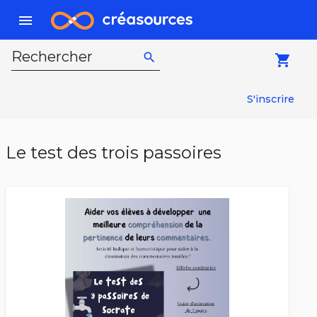
menu
Rechercher
search
local_grocery_store
S'inscrire
Le test des trois passoires